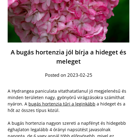
A bugás hortenzia jól bírja a hideget és
meleget
Posted on 2023-02-25
A Hydrangea paniculata vitathatatlanul jó megjelenésű és
minden területen nagy, gyönyörű virágzásokra számíthat
nyáron. A
bugás hortenzia tűri a leginkább
a hideget és a
hőt az összes típus közül.
A bugás hortenzia nagyon szereti a napfényt és hidegebb
éghajlaton legalább 4 órányi napsütést javasolnak
naponta, de 6 vagy annál több előnyösebb, mivel ez