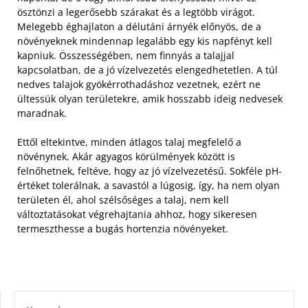
ösztönzi a legerősebb szárakat és a legtöbb virágot.
Melegebb éghajlaton a délutáni árnyék előnyös, de a
növényeknek mindennap legalább egy kis napfényt kell
kapniuk.
Összességében, nem finnyás a talajjal
kapcsolatban, de a jó vízelvezetés elengedhetetlen. A túl
nedves talajok gyökérrothadáshoz vezetnek, ezért ne
ültessük olyan területekre, amik hosszabb ideig nedvesek
maradnak.
Ettől eltekintve, minden átlagos talaj megfelelő a
növénynek. Akár agyagos körülmények között is
felnőhetnek, feltéve, hogy az jó vízelvezetésű. Sokféle pH-
értéket tolerálnak, a savastól a lúgosig, így, ha nem olyan
területen él, ahol szélsőséges a talaj, nem kell
változtatásokat végrehajtania ahhoz, hogy sikeresen
termeszthesse a bugás hortenzia növényeket.
KERESÉS: