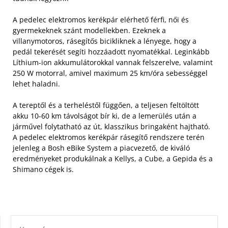
A pedelec elektromos kerékpár elérhető férfi, női és
gyermekeknek szánt modellekben. Ezeknek a
villanymotoros, rásegítős bicikliknek a lényege, hogy a
pedál tekerését segíti hozzáadott nyomatékkal. Leginkább
Líthium-ion akkumulátorokkal vannak felszerelve, valamint
250 W motorral, amivel maximum 25 km/óra sebességgel
lehet haladni.
A tereptől és a terheléstől függően, a teljesen feltöltött
akku 10-60 km távolságot bír ki, de a lemerülés után a
járművel folytatható az út, klasszikus bringaként hajtható.
A pedelec elektromos kerékpár rásegítő rendszere terén
jelenleg a Bosh eBike System a piacvezető, de kiváló
eredményeket produkálnak a Kellys, a Cube, a Gepida és a
Shimano cégek is.
KERESÉS: