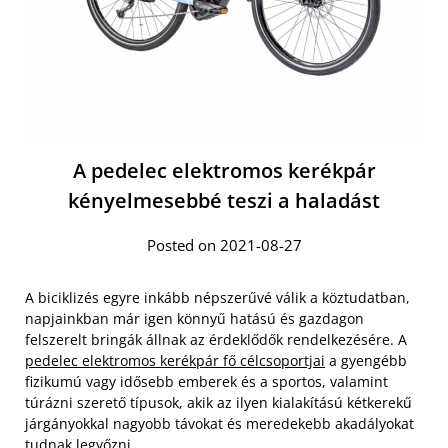
A pedelec elektromos kerékpár
kényelmesebbé teszi a haladást
Posted on 2021-08-27
A biciklizés egyre inkább népszerűvé válik a köztudatban,
napjainkban már igen könnyű hatású és gazdagon
felszerelt bringák állnak az érdeklődők rendelkezésére. A
pedelec elektromos kerékpár fő célcsoportjai
a gyengébb
fizikumú vagy idősebb emberek és a sportos, valamint
túrázni szerető típusok, akik az ilyen kialakítású kétkerekű
járgányokkal nagyobb távokat és meredekebb akadályokat
tudnak legyőzni.