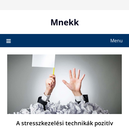
Skip
to
content
Mnekk
Menu
A stresszkezelési technikák pozitív