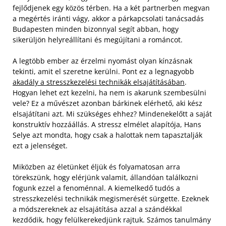
fejlődjenek egy közös térben. Ha a két partnerben megvan
a megértés iránti vágy, akkor a párkapcsolati tanácsadás
Budapesten minden bizonnyal segít abban, hogy
sikerüljön helyreállítani és megújítani a románcot.
A legtöbb ember az érzelmi nyomást olyan kínzásnak
tekinti, amit el szeretne kerülni. Pont ez a legnagyobb
akadály a stresszkezelési technikák elsajátításában
.
Hogyan lehet ezt kezelni, ha nem is akarunk szembesülni
vele? Ez a művészet azonban bárkinek elérhető, aki kész
elsajátítani azt. Mi szükséges ehhez? Mindenekelőtt a saját
konstruktív hozzáállás. A stressz elmélet alapítója, Hans
Selye azt mondta, hogy csak a halottak nem tapasztalják
ezt a jelenséget.
Miközben az életünket éljük és folyamatosan arra
törekszünk, hogy elérjünk valamit, állandóan találkozni
fogunk ezzel a fenoménnal. A kiemelkedő tudós a
stresszkezelési technikák megismerését sürgette. Ezeknek
a módszereknek az elsajátítása azzal a szándékkal
kezdődik, hogy felülkerekedjünk rajtuk. Számos tanulmány