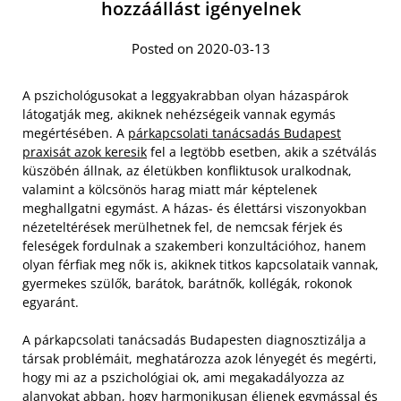
hozzáállást igényelnek
Posted on 2020-03-13
A pszichológusokat a leggyakrabban olyan házaspárok
látogatják meg, akiknek nehézségeik vannak egymás
megértésében. A
párkapcsolati tanácsadás Budapest
praxisát azok keresik
fel a legtöbb esetben, akik a szétválás
küszöbén állnak, az életükben konfliktusok uralkodnak,
valamint a kölcsönös harag miatt már képtelenek
meghallgatni egymást. A házas- és élettársi viszonyokban
nézeteltérések merülhetnek fel, de nemcsak férjek és
feleségek fordulnak a szakemberi konzultációhoz, hanem
olyan férfiak meg nők is, akiknek titkos kapcsolataik vannak,
gyermekes szülők, barátok, barátnők, kollégák, rokonok
egyaránt.
A párkapcsolati tanácsadás Budapesten diagnosztizálja a
társak problémáit, meghatározza azok lényegét és megérti,
hogy mi az a pszichológiai ok, ami megakadályozza az
alanyokat abban, hogy harmonikusan éljenek egymással és