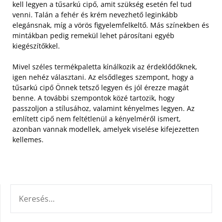
kell legyen a tűsarkú cipő, amit szükség esetén fel tud
venni. Talán a fehér és krém nevezhető leginkább
elegánsnak, míg a vörös figyelemfelkeltő. Más színekben és
mintákban pedig remekül lehet párosítani egyéb
kiegészítőkkel.
Mivel széles termékpaletta kínálkozik az érdeklődőknek,
igen nehéz választani. Az elsődleges szempont, hogy a
tűsarkú cipő Önnek tetsző legyen és jól érezze magát
benne. A további szempontok közé tartozik, hogy
passzoljon a stílusához, valamint kényelmes legyen. Az
említett cipő nem feltétlenül a kényelméről ismert,
azonban vannak modellek, amelyek viselése kifejezetten
kellemes.
KERESÉS: