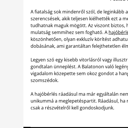
A fiatalság sok mindenről szól, de leginkább az
szerencsések, akik teljesen kiélhették ezt a 
tudhatnak maguk mögött. Az viszont biztos,
mulatság semmihez sem fogható. A
hajóbérlé
köszönhetően, olyan exkluzív körítést adha
dobásának, ami garantáltan felejthetetlen é
Legyen szó egy kisebb vitorlásról vagy illus
gondtalan ünneplést. A Balatonon való legén
vigadalom közepette sem okoz gondot a hang
szomszédok.
A hajóbérlés ráadásul ma már egyáltalán nem t
unikummá a meglepetéspartit. Ráadásul, ha r
csak a részvételről kell gondoskodjunk.