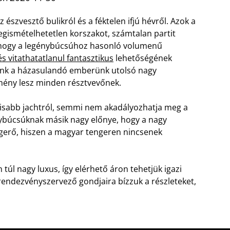
 észvesztő bulikról és a féktelen ifjú hévről. Azok a
megismételhetetlen korszakot, számtalan partit
 hogy a legénybúcsúhoz hasonló volumenű
s vitathatatlanul fantasztikus
lehetőségének
tunk a házasulandó emberünk utolsó nagy
lmény lesz minden résztvevőnek.
ztrisabb jachtról, semmi nem akadályozhatja meg a
ybúcsúknak másik nagy előnye, hogy a nagy
erő, hiszen a magyar tengeren nincsenek
úl nagy luxus, így elérhető áron tehetjük igazi
endezvényszervező gondjaira bízzuk a részleteket,