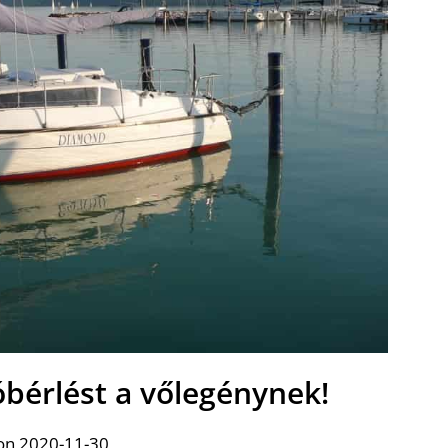
bérlést a vőlegénynek!
on 2020-11-30