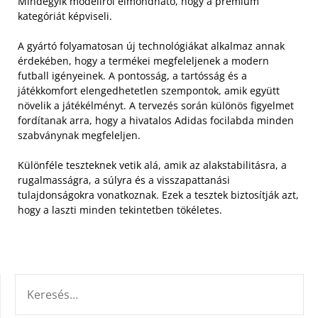
Mindegyik modellről elmondható, hogy a prémium
kategóriát képviseli.
A gyártó folyamatosan új technológiákat alkalmaz annak
érdekében, hogy a termékei megfeleljenek a modern
futball igényeinek. A pontosság, a tartósság és a
játékkomfort elengedhetetlen szempontok, amik együtt
növelik a játékélményt. A tervezés során különös figyelmet
fordítanak arra, hogy a hivatalos Adidas focilabda minden
szabványnak megfeleljen.
Különféle teszteknek vetik alá, amik az alakstabilitásra, a
rugalmasságra, a súlyra és a visszapattanási
tulajdonságokra vonatkoznak. Ezek a tesztek biztosítják azt,
hogy a laszti minden tekintetben tökéletes.
KERESÉS: