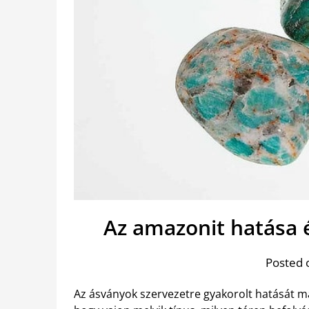
Az amazonit hatása 
Posted 
Az ásványok szervezetre gyakorolt hatását má