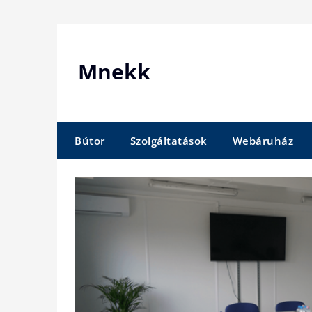
Skip
to
content
Mnekk
Bútor
Szolgáltatások
Webáruház