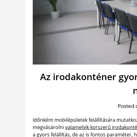
Az irodakonténer gyo
Posted 
Időnként mobilépületek felállítására mutatkoz
megvásárolni
valamelyik korszerű irodakont
a gyors felállítás, de az is fontos paraméter