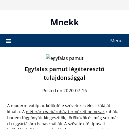
Skip
to
content
Mnekk
Menu
Egyfalas pamut légáteresztő
tulajdonsággal
Posted on 2020-07-16
A modern textilpiac különféle szövetek széles skáláját
kínálja. A
méteráru webáruház termékeit nemcsak
ruhák,
hanem függönyök, kiegészítők, törölközők és még sok más
cikk gyártására is használják. A szövetek fő típusait