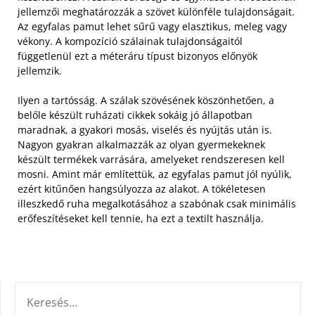
jellemzői meghatározzák a szövet különféle tulajdonságait.
Az egyfalas pamut lehet sűrű vagy elasztikus, meleg vagy
vékony. A kompozíció szálainak tulajdonságaitól
függetlenül ezt a méteráru típust bizonyos előnyök
jellemzik.
Ilyen a tartósság. A szálak szövésének köszönhetően, a
belőle készült ruházati cikkek sokáig jó állapotban
maradnak, a gyakori mosás, viselés és nyújtás után is.
Nagyon gyakran alkalmazzák az olyan gyermekeknek
készült termékek varrására, amelyeket rendszeresen kell
mosni. Amint már említettük, az egyfalas pamut jól nyúlik,
ezért kitűnően hangsúlyozza az alakot. A tökéletesen
illeszkedő ruha megalkotásához a szabónak csak minimális
erőfeszítéseket kell tennie, ha ezt a textilt használja.
KERESÉS: