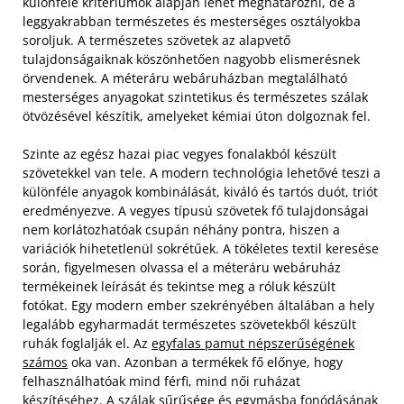
különféle kritériumok alapján lehet meghatározni, de a
leggyakrabban természetes és mesterséges osztályokba
soroljuk. A természetes szövetek az alapvető
tulajdonságaiknak köszönhetően nagyobb elismerésnek
örvendenek. A méteráru webáruházban megtalálható
mesterséges anyagokat szintetikus és természetes szálak
ötvözésével készítik, amelyeket kémiai úton dolgoznak fel.
Szinte az egész hazai piac vegyes fonalakból készült
szövetekkel van tele. A modern technológia lehetővé teszi a
különféle anyagok kombinálását, kiváló és tartós duót, triót
eredményezve. A vegyes típusú szövetek fő tulajdonságai
nem korlátozhatóak csupán néhány pontra, hiszen a
variációk hihetetlenül sokrétűek. A tökéletes textil keresése
során, figyelmesen olvassa el a méteráru webáruház
termékeinek leírását és tekintse meg a róluk készült
fotókat.
Egy modern ember szekrényében általában a hely
legalább egyharmadát természetes szövetekből készült
ruhák foglalják el. Az
egyfalas pamut népszerűségének
számos
oka van. Azonban a termékek fő előnye, hogy
felhasználhatóak mind férfi, mind női ruházat
készítéséhez. A szálak sűrűsége és egymásba fonódásának