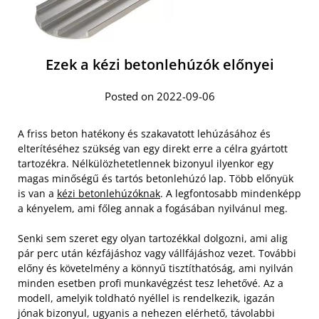
Ezek a kézi betonlehúzók előnyei
Posted on 2022-09-06
A friss beton hatékony és szakavatott lehúzásához és
elterítéséhez szükség van egy direkt erre a célra gyártott
tartozékra. Nélkülözhetetlennek bizonyul ilyenkor egy
magas minőségű és tartós betonlehúzó lap. Több előnyük
is van a
kézi betonlehúzóknak
. A legfontosabb mindenképp
a kényelem, ami főleg annak a fogásában nyilvánul meg.
Senki sem szeret egy olyan tartozékkal dolgozni, ami alig
pár perc után kézfájáshoz vagy vállfájáshoz vezet. További
előny és követelmény a könnyű tisztíthatóság, ami nyilván
minden esetben profi munkavégzést tesz lehetővé. Az a
modell, amelyik toldható nyéllel is rendelkezik, igazán
jónak bizonyul, ugyanis a nehezen elérhető, távolabbi