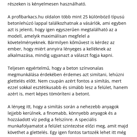
részeken is kényelmesen használható.
A profibarkacs.hu oldalon több mint 25 különböző típusú
betonlehúzó lappal találkozhatnak a vásárlók, ami egyben
azt is jelenti, hogy igen egyszerűen megtalálható az a
modell, amelyik maximálisan megfelel a
követelményeknek. Bármilyen kőművest is kérdez az
ember, hogy miért annyira lényeges a kelléknek az
alkalmazása, mindig ugyanazt a választ fogja kapni.
Teljesen egyértelmű, hogy a beton színvonalas
megmunkálása érdekében érdemes azt simítani, lehúzni
glettelés előtt. Nem csupán azért fontos a simítás, mert
ezzel sokkal esztétikusabb és simább lesz a felület, hanem
azért is, mert képes tömöríteni a betont.
A lényeg itt, hogy a simítás során a nehezebb anyagok
lejjebb kerülnek, a finomabb, könnyebb anyagok és a
hozzáadott víz pedig a felszínre. A speciális
munkafolyamatot a felület szintezése előzi meg, amit majd
követhet a glettelés. Egy igen fontos tartozék lehet itt még