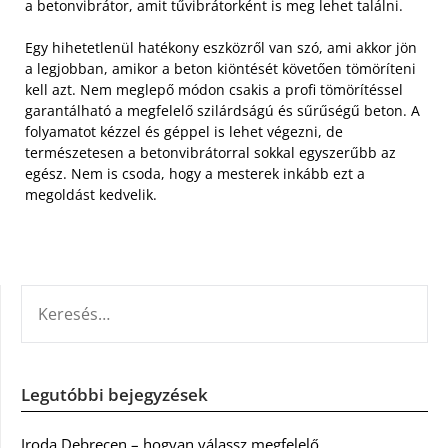
a betonvibrátor, amit tűvibrátorként is meg lehet találni.
Egy hihetetlenül hatékony eszközről van szó, ami akkor jön
a legjobban, amikor a beton kiöntését követően tömöríteni
kell azt. Nem meglepő módon csakis a profi tömörítéssel
garantálható a megfelelő szilárdságú és sűrűségű beton. A
folyamatot kézzel és géppel is lehet végezni, de
természetesen a betonvibrátorral sokkal egyszerűbb az
egész. Nem is csoda, hogy a mesterek inkább ezt a
megoldást kedvelik.
KERESÉS:
Legutóbbi bejegyzések
Iroda Debrecen – hogyan válassz megfelelő