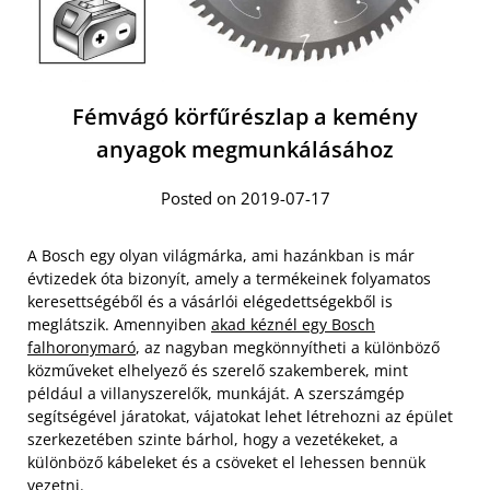
Fémvágó körfűrészlap a kemény
anyagok megmunkálásához
Posted on 2019-07-17
A Bosch egy olyan világmárka, ami hazánkban is már
évtizedek óta bizonyít, amely a termékeinek folyamatos
keresettségéből és a vásárlói elégedettségekből is
meglátszik. Amennyiben
akad kéznél egy Bosch
falhoronymaró
, az nagyban megkönnyítheti a különböző
közműveket elhelyező és szerelő szakemberek, mint
például a villanyszerelők, munkáját. A szerszámgép
segítségével járatokat, vájatokat lehet létrehozni az épület
szerkezetében szinte bárhol, hogy a vezetékeket, a
különböző kábeleket és a csöveket el lehessen bennük
vezetni.