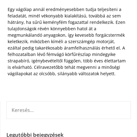
Egy vágólap annál eredményesebben tudja teljesíteni a
feladatát, minél vékonyabb kialakítású, továbbá az sem
hátrány, ha sűrű keményfém fogazattal rendelkezik. Ezen
tulajdonságok révén könnyebben hatol át a
megmunkálandó anyagokon, így kevesebb forgácstermék
keletkezik, miközben kíméli a szerszámgép motorját,
ezáltal pedig takarékosabb áramfelhasználás érhető el. A
felhozatalban lévő fémvágó körfűrészlap mindegyike
strapabíró, igénybevételtől függően, több éves élettartam
is elvárható. Célravezetőbb tehát megvenni a minőségi
vágólapokat az olcsóbb, silányabb változatok helyett.
KERESÉS:
Legutóbbi bejegyzések