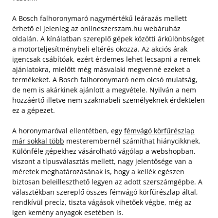
A Bosch falhoronymaró nagymértékű leárazás mellett
érhető el jelenleg az onlineszerszam.hu webáruház
oldalán. A kínálatban szereplő gépek közötti árkülönbséget
a motorteljesítménybeli eltérés okozza. Az akciós árak
igencsak csábítóak, ezért érdemes lehet lecsapni a remek
ajánlatokra, mielőtt még másvalaki megvenné ezeket a
termékeket. A Bosch falhoronymaró nem olcsó mulatság,
de nem is akárkinek ajánlott a megvétele. Nyilván a nem
hozzáértő illetve nem szakmabeli személyeknek érdektelen
ez a gépezet.
A horonymaróval ellentétben, egy
fémvágó körfűrészlap
már sokkal több
mesterembernél számíthat hiánycikknek.
Különféle gépekhez vásárolható vágólap a webshopban,
viszont a típusválasztás mellett, nagy jelentősége van a
méretek meghatározásának is, hogy a kellék egészen
biztosan beleilleszthető legyen az adott szerszámgépbe. A
választékban szereplő összes fémvágó körfűrészlap által,
rendkívül precíz, tiszta vágások vihetőek végbe, még az
igen kemény anyagok esetében is.