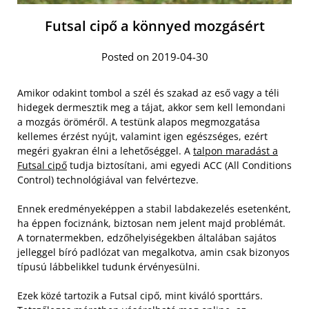
Futsal cipő a könnyed mozgásért
Posted on 2019-04-30
Amikor odakint tombol a szél és szakad az eső vagy a téli
hidegek dermesztik meg a tájat, akkor sem kell lemondani
a mozgás öröméről. A testünk alapos megmozgatása
kellemes érzést nyújt, valamint igen egészséges, ezért
megéri gyakran élni a lehetőséggel. A
talpon maradást a
Futsal cipő
tudja biztosítani, ami egyedi ACC (All Conditions
Control) technológiával van felvértezve.
Ennek eredményeképpen a stabil labdakezelés esetenként,
ha éppen fociznánk, biztosan nem jelent majd problémát.
A tornatermekben, edzőhelyiségekben általában sajátos
jelleggel bíró padlózat van megalkotva, amin csak bizonyos
típusú lábbelikkel tudunk érvényesülni.
Ezek közé tartozik a Futsal cipő, mint kiváló sporttárs.