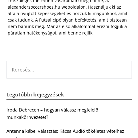
Tetszőleges méretben vásárolható meg online, az
alexandersoccershoes.hu weboldalon. Használjuk ki az
általa nyújtott képességeket és hozzuk ki magunkból, amit
csak tudunk. A Futsal cipő olyan befektetés, amit biztosan
nem bánunk meg. Már az első alkalommal érezni fogjuk a
páratlan hatékonyságot, ami benne rejlik.
KERESÉS:
Legutóbbi bejegyzések
Iroda Debrecen – hogyan válassz megfelelő
munkakörnyezetet?
Antenna kábel választás: Kácsa Audió tökéletes vételhez