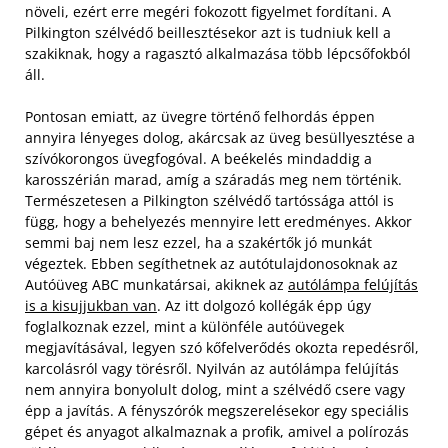
növeli, ezért erre megéri fokozott figyelmet fordítani. A
Pilkington szélvédő beillesztésekor azt is tudniuk kell a
szakiknak, hogy a ragasztó alkalmazása több lépcsőfokból
áll.
Pontosan emiatt, az üvegre történő felhordás éppen
annyira lényeges dolog, akárcsak az üveg besüllyesztése a
szívókorongos üvegfogóval. A beékelés mindaddig a
karosszérián marad, amíg a száradás meg nem történik.
Természetesen a Pilkington szélvédő tartóssága attól is
függ, hogy a behelyezés mennyire lett eredményes. Akkor
semmi baj nem lesz ezzel, ha a szakértők jó munkát
végeztek. Ebben segíthetnek az autótulajdonosoknak az
Autóüveg ABC munkatársai, akiknek az
autólámpa felújítás
is a kisujjukban van
. Az itt dolgozó kollégák épp úgy
foglalkoznak ezzel, mint a különféle autóüvegek
megjavításával, legyen szó kőfelverődés okozta repedésről,
karcolásról vagy törésről. Nyilván az autólámpa felújítás
nem annyira bonyolult dolog, mint a szélvédő csere vagy
épp a javítás. A fényszórók megszerelésekor egy speciális
gépet és anyagot alkalmaznak a profik, amivel a polírozás