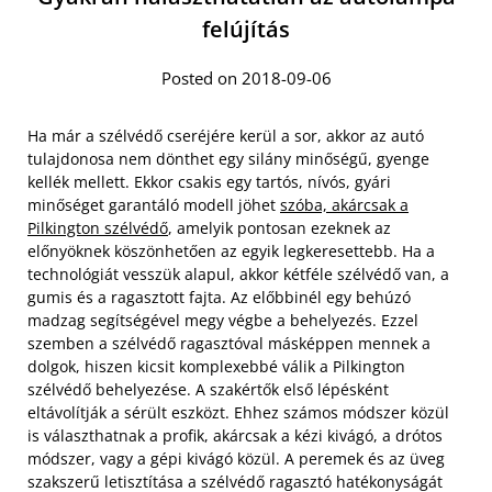
felújítás
Posted on 2018-09-06
Ha már a szélvédő cseréjére kerül a sor, akkor az autó
tulajdonosa nem dönthet egy silány minőségű, gyenge
kellék mellett. Ekkor csakis egy tartós, nívós, gyári
minőséget garantáló modell jöhet
szóba, akárcsak a
Pilkington szélvédő
, amelyik pontosan ezeknek az
előnyöknek köszönhetően az egyik legkeresettebb. Ha a
technológiát vesszük alapul, akkor kétféle szélvédő van, a
gumis és a ragasztott fajta. Az előbbinél egy behúzó
madzag segítségével megy végbe a behelyezés. Ezzel
szemben a szélvédő ragasztóval másképpen mennek a
dolgok, hiszen kicsit komplexebbé válik a Pilkington
szélvédő behelyezése. A szakértők első lépésként
eltávolítják a sérült eszközt. Ehhez számos módszer közül
is választhatnak a profik, akárcsak a kézi kivágó, a drótos
módszer, vagy a gépi kivágó közül. A peremek és az üveg
szakszerű letisztítása a szélvédő ragasztó hatékonyságát