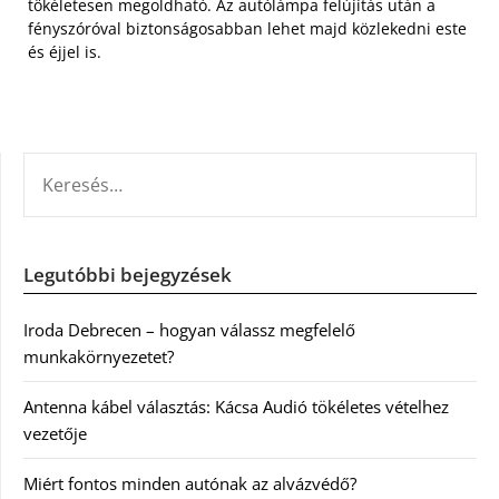
tökéletesen megoldható. Az autólámpa felújítás után a
fényszóróval biztonságosabban lehet majd közlekedni este
és éjjel is.
KERESÉS:
Legutóbbi bejegyzések
Iroda Debrecen – hogyan válassz megfelelő
munkakörnyezetet?
Antenna kábel választás: Kácsa Audió tökéletes vételhez
vezetője
Miért fontos minden autónak az alvázvédő?