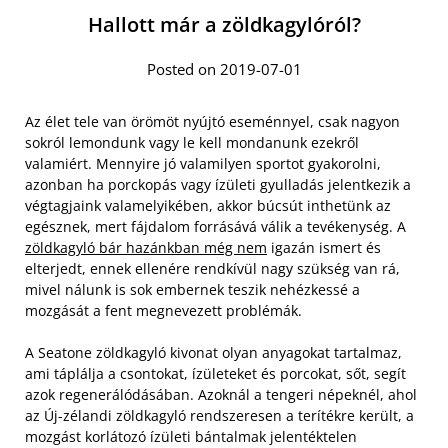
Hallott már a zöldkagylóról?
Posted on 2019-07-01
Az élet tele van örömöt nyújtó eseménnyel, csak nagyon
sokról lemondunk vagy le kell mondanunk ezekről
valamiért. Mennyire jó valamilyen sportot gyakorolni,
azonban ha porckopás vagy ízületi gyulladás jelentkezik a
végtagjaink valamelyikében, akkor búcsút inthetünk az
egésznek, mert fájdalom forrásává válik a tevékenység. A
zöldkagyló bár hazánkban még nem
igazán ismert és
elterjedt, ennek ellenére rendkívül nagy szükség van rá,
mivel nálunk is sok embernek teszik nehézkessé a
mozgását a fent megnevezett problémák.
A Seatone zöldkagyló kivonat olyan anyagokat tartalmaz,
ami táplálja a csontokat, ízületeket és porcokat, sőt, segít
azok regenerálódásában. Azoknál a tengeri népeknél, ahol
az Új-zélandi zöldkagyló rendszeresen a terítékre került, a
mozgást korlátozó ízületi bántalmak jelentéktelen