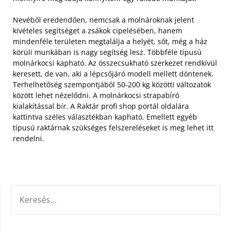
Nevéből eredendően, nemcsak a molnároknak jelent
kivételes segítséget a zsákok cipelésében, hanem
mindenféle területen megtalálja a helyét, sőt, még a ház
körüli munkában is nagy segítség lesz. Többféle típusú
molnárkocsi kapható. Az összecsukható szerkezet rendkívül
keresett, de van, aki a lépcsőjáró modell mellett döntenek.
Terhelhetőség szempontjából 50-200 kg közötti változatok
között lehet nézelődni. A molnárkocsi strapabíró
kialakítással bír. A Raktár profi shop portál oldalára
kattintva széles választékban kapható. Emellett egyéb
típusú raktárnak szükséges felszereléseket is meg lehet itt
rendelni.
KERESÉS: