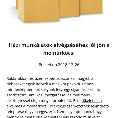
Házi munkálatok elvégzéséhez jól jön a
molnárkocsi
Posted on 2018-12-26
Raktárakban és üzemekben sokszor kell nagyobb
dobozokat egyik helyről a másikra pakolni. Ehhez
mindenképpen szükségünk lesz egy olyan áruszállító
szerkezetre, ami kézi mozgatással és minimális
erőkifejtéssel oldja meg a problémát. Erre
tökéletesen
alkalmas a molnárkocsi
. Praktikus szerkezetnek tekinthető,
felépítése nagyon egyszerű. Nem is gondolnánk, hogy
mennyire meg tudja könnyíteni egy rakodó munkáját.