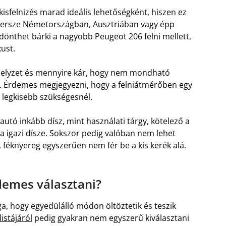
kisfelnizés marad ideális lehetőségként, hiszen ez
 Persze Németországban, Ausztriában vagy épp
nthet bárki a nagyobb Peugeot 206 felni mellett,
ust.
a helyzet és mennyire kár, hogy nem mondható
a. Érdemes megjegyezni, hogy a felniátmérőben egy
 legkisebb szükségesnél.
autó inkább dísz, mint használati tárgy, kötelező a
a igazi dísze. Sokszor pedig valóban nem lehet
 féknyereg egyszerűen nem fér be a kis kerék alá.
demes választani?
a, hogy egyedülálló módon öltöztetik és teszik
istájáról
pedig gyakran nem egyszerű kiválasztani