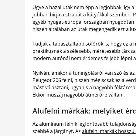
Ugye a hazai utak nem épp a legjobbak, így a 
jobban bírja a strapát a kátyúkkal szemben.
egyéb nyugat-európai országban nyugodtan dö
hiszen általában az utak megengedik ezt a lux
Tudják a tapasztaltabb sofőrök is, hogy ez 
praktikusnak a szélesebb, méretesebb tárcs
modern autónál nem érdemes feljebb lépni a
Nyilván, amikor a tuningolásról van szó és az 
Peugeot 206 felni, hiszen mégiscsak ez a verd
mást választani, ugyanis a nagyobb féktárcsa,
Ekkor muszáj nagyobb átmérőre váltani.
Alufelni márkák: melyiket ér
Az alumínium felnik legfontosabb tulajdonság
szebbé a járgányt. Az
alufelni márkák hosszú l