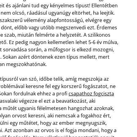
t és ajánlani tud egy kényelmes típust! Ellentétben
nem olcsó, ráadásul ugyanúgy eltörhet, ha leejtik.
 szakszerű vélemény alapfontosságú, elvégre egy
l dönt, előbb vagy utóbb megszenvedi ezt. Érdemes
e szab, miután felmérte a helyzetét. A szilikonos
ető. Ez pedig nagyon kellemetlen lehet 5-6 év múlva,
nt sorvadása során, a műfogsor is elkezd mozogni,
n. Sokan azért döntenek ezen típus mellett, mert
ban megszokhatónak.
típusról van szó, időbe telik, amíg megszokja az
oblémával keresne fel egy korszerű fogászatot, ne
Sokan fordulnak ehhez a profi
csapathoz fogciszta
asvalaki végezze el ezt a beavatkozást, aki
zta műtét ugyanis félelmetesen hangozhat azoknak,
olyan orvost keresni, aki nemcsak a fogakhoz ért,
gülni egy műtétet, hogy az ember megnyugszik,
i. Azt azonban az orvos is el fogja mondani, hogy a