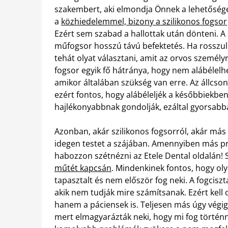
szakembert, aki elmondja Önnek a lehetőségei
a
közhiedelemmel, bizony a szilikonos fogsor
Ezért sem szabad a hallottak után dönteni. A
műfogsor hosszú távú befektetés. Ha rosszu
tehát olyat választani, amit az orvos személyr
fogsor egyik fő hátránya, hogy nem alábélelh
amikor általában szükség van erre. Az állcso
ezért fontos, hogy alábéleljék a későbbiekbe
hajlékonyabbnak gondolják, ezáltal gyorsab
Azonban, akár szilikonos fogsorról, akár más 
idegen testet a szájában. Amennyiben más pr
habozzon szétnézni az Etele Dental oldalán! 
műtét kapcsán
. Mindenkinek fontos, hogy oly
tapasztalt és nem először fog neki. A fogcis
akik nem tudják mire számítsanak. Ezért kell 
hanem a páciensek is. Teljesen más úgy végi
mert elmagyarázták neki, hogy mi fog történn