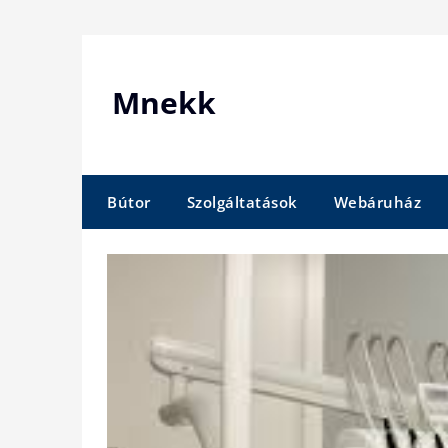
Skip
to
content
Mnekk
Bútor
Szolgáltatások
Webáruház