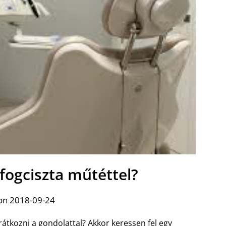
 fogciszta műtéttel?
on 2018-09-24
kozni a gondolattal? Akkor keressen fel egy