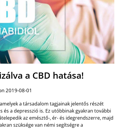
zálva a CBD hatása!
on 2019-08-01
melyek a társadalom tagjainak jelentős részét
ás és a depresszió is. Ez utóbbinak gyakran további
rátelepedik az emésztő-, ér- és idegrendszerre, majd
gyakran szüksége van némi segítségre a