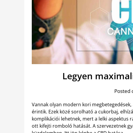
Legyen maximali
Posted 
Vannak olyan modern kori megbetegedések, a
érintik. Ezek közé sorolható a cukorbaj, elhíz
komplikációi lehetnek, mert a lelki aspektus 
ott kifejti romboló hatását. A szervezetnek 
küzdelemben. Itt
jön képbe a CBD hatása
.