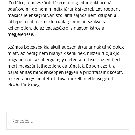
jön létre, a megszüntetésére pedig mindenki próbál
odafigyelni, de nem mindig járunk sikerrel. Egy roppant
makacs jelenségről van szó, ami sajnos nem csupán a
látképet rontja és esztétikailag finoman szólva is
kellemetlen, de az egészségre is nagyon káros a
megjelenése.
Számos betegség kialakulhat ezen ártatlannak tűnő dolog
miatt, az pedig nem hiányzik senkinek, hiszen tudjuk jól,
hogy például az allergia egy életen át elkíséri az embert,
mert megszüntethetetlenek a tünetek. Éppen ezért, a
párátlanítás mindenképpen legyen a prioritásaink között,
hiszen ahogy említettük, további kellemetlenségeket
előzhetünk meg.
KERESÉS: