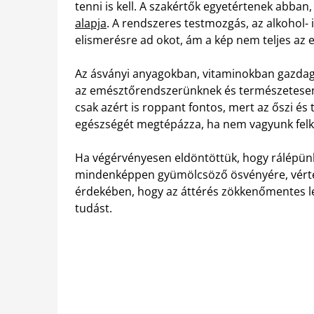
tenni is kell. A szakértők egyetértenek abban
alapja
. A rendszeres testmozgás, az alkohol-
elismerésre ad okot, ám a kép nem teljes az e
Az ásványi anyagokban, vitaminokban gazdag 
az emésztőrendszerünknek és természetesen 
csak azért is roppant fontos, mert az őszi és
egészségét megtépázza, ha nem vagyunk felké
Ha végérvényesen eldöntöttük, hogy rálépünk
mindenképpen gyümölcsöző ösvényére, vértez
érdekében, hogy az áttérés zökkenőmentes le
tudást.