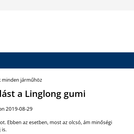
ást a Linglong gumi
on 2019-08-29
cot. Ebben az esetben, most az olcsó, ám minőségi
i
is.