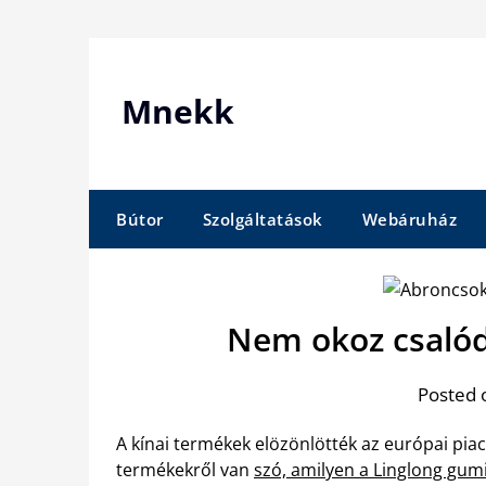
Skip
to
content
Mnekk
Bútor
Szolgáltatások
Webáruház
Nem okoz csalód
Posted 
A kínai termékek elözönlötték az európai pia
termékekről van
szó, amilyen a Linglong gum