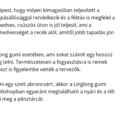
épest, hogy milyen kimagaslóan teljesített a
opásállósággal rendelkezik és a féktáv is megfelel a
dves, csúszós úton is jól teljesít, ami a
nedvességet a recék alól, amitől jobb tapadás jön
long gumi esetében, ami sokat számít egy hosszú
og telni. Természetesen a fogyasztásra is remek
ezt is figyelembe vették a tervezők.
i egy szett abroncsért, akkor a Linglong gumi
webshopban egyaránt megtalálható a nyári és a téli
i meg a pénztárcát.