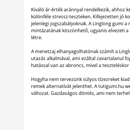
Kiváló ár-érték aránnyal rendelkezik, ahhoz k
különféle stressz-teszteken. Kifejezetten jó k
jelenlegi jogszabályoknak. A Linglong gumi a ne
mintázatának köszönhető, ugyanis elvezeti a 
létre.
A menetzaj elhanyagolhatónak számít a Ling
utazás alkalmával, ami ezáltal zavartalanul f
hatással van az abroncs, mivel a teszteléskor 
Hogyha nem tervezünk súlyos tízezreket kiadn
remek alternatívát jelenthet. A tutigumi.hu 
változat. Gazdaságos döntés, ami nem terhel