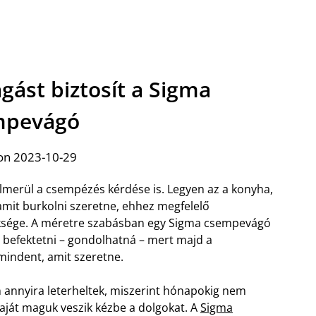
ágást biztosít a Sigma
mpevágó
on 2023-10-29
 felmerül a csempézés kérdése is. Legyen az a konyha,
, amit burkolni szeretne, ehhez megfelelő
üksége. A méretre szabásban egy Sigma csempevágó
e befektetni – gondolhatná – mert majd a
mindent, amit szeretne.
 annyira leterheltek, miszerint hónapokig nem
saját maguk veszik kézbe a dolgokat. A
Sigma