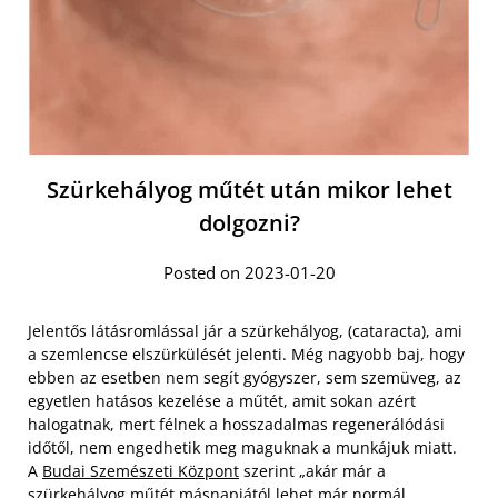
Szürkehályog műtét után mikor lehet
dolgozni?
Posted on 2023-01-20
Jelentős látásromlással jár a szürkehályog, (cataracta), ami
a szemlencse elszürkülését jelenti. Még nagyobb baj, hogy
ebben az esetben nem segít gyógyszer, sem szemüveg, az
egyetlen hatásos kezelése a műtét, amit sokan azért
halogatnak, mert félnek a hosszadalmas regenerálódási
időtől, nem engedhetik meg maguknak a munkájuk miatt.
A
Budai Szemészeti Központ
szerint „akár már a
szürkehályog műtét másnapjától lehet már normál