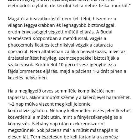
életmódot folytatni, de kerülni kell a nehéz fizikai munkát.”
Magától a beavatkozástól nem kell félni, hiszen ez a
világon leggyakrabban és legnagyobb biztonsággal,
eredményességgel végzett műtéti eljárás. A Budai
Szemészeti Központban a metódussal, vagyis a
phacoemulsificatios technikával végzik a cataracta
operációt. Nem altatásban zajlik a beavatkozás, mivel az
érzéstelenítést helyileg, szemcseppekkel biztosítják a
szakorvosok. Körülbelül 10 percet vesz igénybe ez a
fájdalommentes eljárás, majd a páciens 1-2 órát pihen a
kezelés helyszínén.
Ha a megfigyelő orvos semmiféle komplikációt nem
tapasztal, akkor a műtött személy a kísérőjével hazamehet.
1-2 nap múlva viszont meg kell jelennie
kontrollvizsgálaton. Néhány kellemetlen érzés jelentkezhet
közvetlenül a műtét után, mint a fényérzékenység és a
könnyezés. Néhány nap után ezek rendszerint
megszűnnek. Sok páciens már a műtét másnapján is
élesen lát. Természetesen be kell tartania a szemész