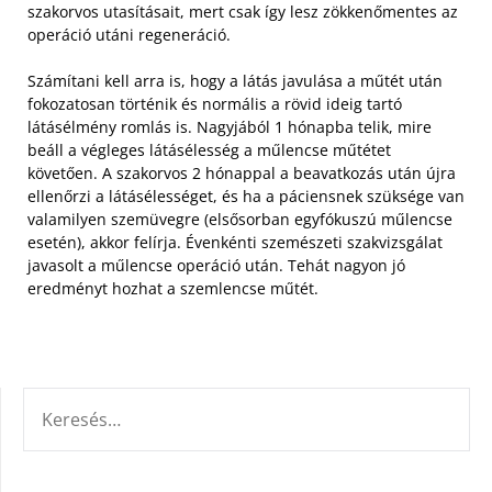
szakorvos utasításait, mert csak így lesz zökkenőmentes az
operáció utáni regeneráció.
Számítani kell arra is, hogy a látás javulása a műtét után
fokozatosan történik és normális a rövid ideig tartó
látásélmény romlás is. Nagyjából 1 hónapba telik, mire
beáll a végleges látásélesség a műlencse műtétet
követően. A szakorvos 2 hónappal a beavatkozás után újra
ellenőrzi a látásélességet, és ha a páciensnek szüksége van
valamilyen szemüvegre (elsősorban egyfókuszú műlencse
esetén), akkor felírja. Évenkénti szemészeti szakvizsgálat
javasolt a műlencse operáció után. Tehát nagyon jó
eredményt hozhat a szemlencse műtét.
KERESÉS: