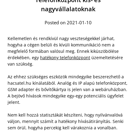
nagyvállalatoknak
Posted on 2021-01-10
Kellemetlen és rendkívül nagy veszteségekkel járhat,
hogyha a cégen belüli és kívüli kommunikáció nem a
megfelelő formában valósul meg. Ennek kiküszöbölése
érdekében, egy
hatékony telefonközpont
üzemeltetésére
van szükség.
Az ehhez szükséges eszközök mindegyike beszerezhető a
hacsatel.hu kínálatából. Analóg és IP alapú telefonközpont,
GSM adapter és bővítőkártya is jelen van a webáruházban.
A bejövő hívások mindegyike egy-egy potenciális ügyfelet
jelent.
Nem kell hozzá statisztákát készíteni, hogy nyilvánvalóvá
váljon, mennyit számít a hatékony hívásátirányítás. Senki
sem örül, hogyha percekig kell várakoznia a vonalban.