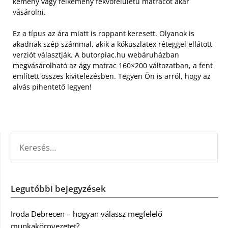
kemény vagy félkemény fekvőfelületű matracot akar
vásárolni.
Ez a típus az ára miatt is roppant keresett. Olyanok is
akadnak szép számmal, akik a kókuszlatex réteggel ellátott
verziót választják. A butorpiac.hu webáruházban
megvásárolható az ágy matrac 160×200 változatban, a fent
említett összes kivitelezésben. Tegyen Ön is arról, hogy az
alvás pihentető legyen!
KERESÉS:
Legutóbbi bejegyzések
Iroda Debrecen – hogyan válassz megfelelő
munkakörnyezetet?