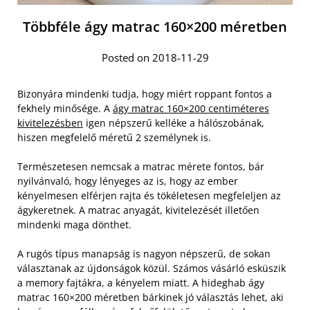
Többféle ágy matrac 160×200 méretben
Posted on 2018-11-29
Bizonyára mindenki tudja, hogy miért roppant fontos a
fekhely minősége. A
ágy matrac 160×200 centiméteres
kivitelezésben
igen népszerű kelléke a hálószobának,
hiszen megfelelő méretű 2 személynek is.
Természetesen nemcsak a matrac mérete fontos, bár
nyilvánvaló, hogy lényeges az is, hogy az ember
kényelmesen elférjen rajta és tökéletesen megfeleljen az
ágykeretnek. A matrac anyagát, kivitelezését illetően
mindenki maga dönthet.
A rugós típus manapság is nagyon népszerű, de sokan
választanak az újdonságok közül. Számos vásárló esküszik
a memory fajtákra, a kényelem miatt. A hideghab ágy
matrac 160×200 méretben bárkinek jó választás lehet, aki