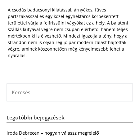
A csodás badacsonyi kilátással, árnyékos, füves
partszakasszal és egy közel egyhektáros körbekerített
területtel várja a felfrissülni vágyókat ez a hely. A balatoni
szállás kutyával végre nem csupán elérhető, hanem teljes
mértékben ki is élvezhető. Mindezt igazolja a tény, hogy a
strandon nem is olyan rég jó pár modernizálást hajtottak
végre, aminek köszönhetően még kényelmesebb lehet a
nyaralás.
KERESÉS:
Legutóbbi bejegyzések
Iroda Debrecen – hogyan válassz megfelelő