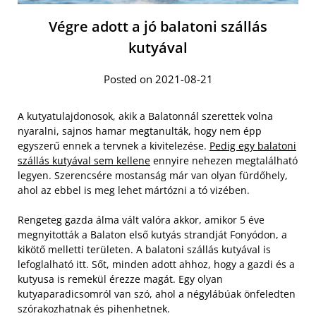
Végre adott a jó balatoni szállás
kutyával
Posted on 2021-08-21
A kutyatulajdonosok, akik a Balatonnál szerettek volna
nyaralni, sajnos hamar megtanulták, hogy nem épp
egyszerű ennek a tervnek a kivitelezése.
Pedig egy balatoni
szállás kutyával sem kellene
ennyire nehezen megtalálható
legyen. Szerencsére mostanság már van olyan fürdőhely,
ahol az ebbel is meg lehet mártózni a tó vizében.
Rengeteg gazda álma vált valóra akkor, amikor 5 éve
megnyitották a Balaton első kutyás strandját Fonyódon, a
kikötő melletti területen. A balatoni szállás kutyával is
lefoglalható itt. Sőt, minden adott ahhoz, hogy a gazdi és a
kutyusa is remekül érezze magát. Egy olyan
kutyaparadicsomról van szó, ahol a négylábúak önfeledten
szórakozhatnak és pihenhetnek.