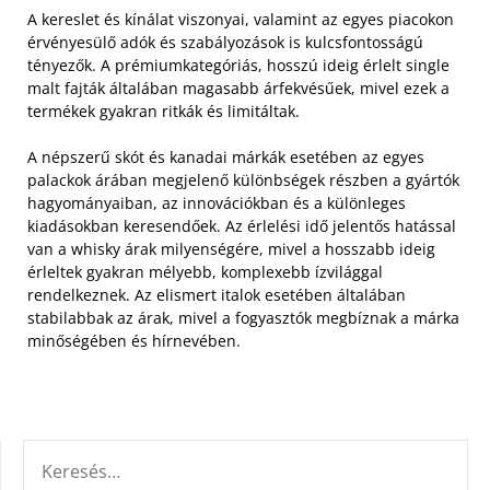
A kereslet és kínálat viszonyai, valamint az egyes piacokon
érvényesülő adók és szabályozások is kulcsfontosságú
tényezők. A prémiumkategóriás, hosszú ideig érlelt single
malt fajták általában magasabb árfekvésűek, mivel ezek a
termékek gyakran ritkák és limitáltak.
A népszerű skót és kanadai márkák esetében az egyes
palackok árában megjelenő különbségek részben a gyártók
hagyományaiban, az innovációkban és a különleges
kiadásokban keresendőek. Az érlelési idő jelentős hatással
van a whisky árak milyenségére, mivel a hosszabb ideig
érleltek gyakran mélyebb, komplexebb ízvilággal
rendelkeznek. Az elismert italok esetében általában
stabilabbak az árak, mivel a fogyasztók megbíznak a márka
minőségében és hírnevében.
KERESÉS: