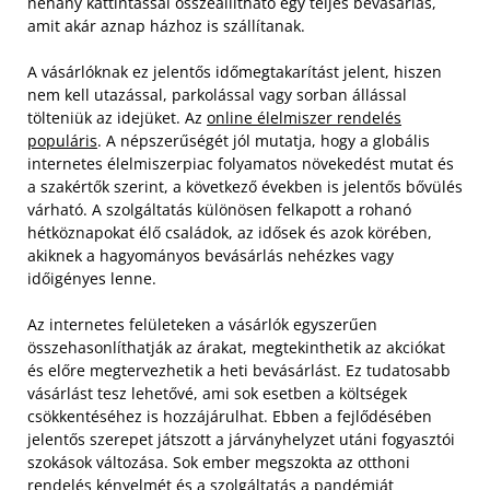
néhány kattintással összeállítható egy teljes bevásárlás,
amit akár aznap házhoz is szállítanak.
A vásárlóknak ez jelentős időmegtakarítást jelent, hiszen
nem kell utazással, parkolással vagy sorban állással
tölteniük az idejüket. Az
online élelmiszer rendelés
populáris
. A népszerűségét jól mutatja, hogy a globális
internetes élelmiszerpiac folyamatos növekedést mutat és
a szakértők szerint, a következő években is jelentős bővülés
várható. A szolgáltatás különösen felkapott a rohanó
hétköznapokat élő családok, az idősek és azok körében,
akiknek a hagyományos bevásárlás nehézkes vagy
időigényes lenne.
Az internetes felületeken a vásárlók egyszerűen
összehasonlíthatják az árakat, megtekinthetik az akciókat
és előre megtervezhetik a heti bevásárlást. Ez tudatosabb
vásárlást tesz lehetővé, ami sok esetben a költségek
csökkentéséhez is hozzájárulhat. Ebben a fejlődésében
jelentős szerepet játszott a járványhelyzet utáni fogyasztói
szokások változása. Sok ember megszokta az otthoni
rendelés kényelmét és a szolgáltatás a pandémiát