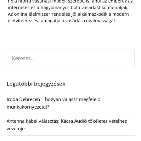
nő a hibrid vásárlási modell szerepe is, ahol az emberek az
internetes és a hagyományos bolti vásárlást kombinálják.
Az online élelmiszer rendelés jól alkalmazkodik a modern
életvitelhez és támogatja a vásárlás rugalmasságát.
KERESÉS:
Legutóbbi bejegyzések
Iroda Debrecen – hogyan válassz megfelelő
munkakörnyezetet?
Antenna kábel választás: Kácsa Audió tökéletes vételhez
vezetője