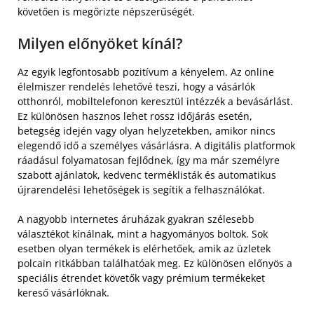
követően is megőrizte népszerűségét.
Milyen előnyöket kínál?
Az egyik legfontosabb pozitívum a kényelem. Az online
élelmiszer rendelés lehetővé teszi, hogy a vásárlók
otthonról, mobiltelefonon keresztül intézzék a bevásárlást.
Ez különösen hasznos lehet rossz időjárás esetén,
betegség idején vagy olyan helyzetekben, amikor nincs
elegendő idő a személyes vásárlásra. A digitális platformok
ráadásul folyamatosan fejlődnek, így ma már személyre
szabott ajánlatok, kedvenc terméklisták és automatikus
újrarendelési lehetőségek is segítik a felhasználókat.
A nagyobb internetes áruházak gyakran szélesebb
választékot kínálnak, mint a hagyományos boltok. Sok
esetben olyan termékek is elérhetőek, amik az üzletek
polcain ritkábban találhatóak meg. Ez különösen előnyös a
speciális étrendet követők vagy prémium termékeket
kereső vásárlóknak.