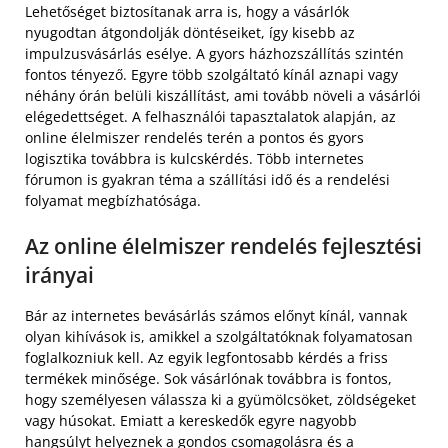
Lehetőséget biztosítanak arra is, hogy a vásárlók
nyugodtan átgondolják döntéseiket, így kisebb az
impulzusvásárlás esélye. A gyors házhozszállítás szintén
fontos tényező. Egyre több szolgáltató kínál aznapi vagy
néhány órán belüli kiszállítást, ami tovább növeli a vásárlói
elégedettséget. A felhasználói tapasztalatok alapján, az
online élelmiszer rendelés terén a pontos és gyors
logisztika továbbra is kulcskérdés. Több internetes
fórumon is gyakran téma a szállítási idő és a rendelési
folyamat megbízhatósága.
Az online élelmiszer rendelés fejlesztési
irányai
Bár az internetes bevásárlás számos előnyt kínál, vannak
olyan kihívások is, amikkel a szolgáltatóknak folyamatosan
foglalkozniuk kell. Az egyik legfontosabb kérdés a friss
termékek minősége. Sok vásárlónak továbbra is fontos,
hogy személyesen válassza ki a gyümölcsöket, zöldségeket
vagy húsokat. Emiatt a kereskedők egyre nagyobb
hangsúlyt helyeznek a gondos csomagolásra és a