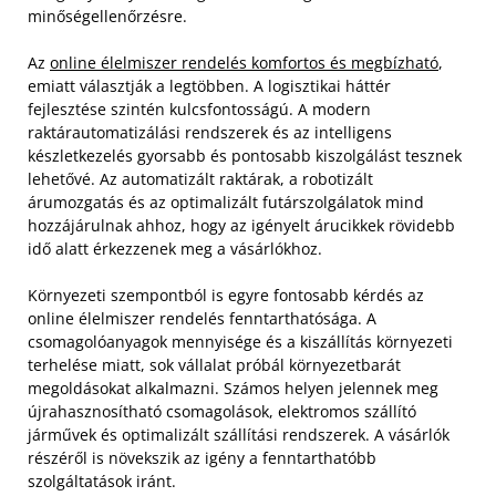
minőségellenőrzésre.
Az
online élelmiszer rendelés komfortos és megbízható
,
emiatt választják a legtöbben. A logisztikai háttér
fejlesztése szintén kulcsfontosságú. A modern
raktárautomatizálási rendszerek és az intelligens
készletkezelés gyorsabb és pontosabb kiszolgálást tesznek
lehetővé. Az automatizált raktárak, a robotizált
árumozgatás és az optimalizált futárszolgálatok mind
hozzájárulnak ahhoz, hogy az igényelt árucikkek rövidebb
idő alatt érkezzenek meg a vásárlókhoz.
Környezeti szempontból is egyre fontosabb kérdés az
online élelmiszer rendelés fenntarthatósága. A
csomagolóanyagok mennyisége és a kiszállítás környezeti
terhelése miatt, sok vállalat próbál környezetbarát
megoldásokat alkalmazni. Számos helyen jelennek meg
újrahasznosítható csomagolások, elektromos szállító
járművek és optimalizált szállítási rendszerek. A vásárlók
részéről is növekszik az igény a fenntarthatóbb
szolgáltatások iránt.